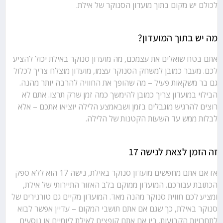
לכולם יש מקום בתוך מועדון הסנוקר של אילת.
מה יש בתוך המועדון?
אתם בטח שואלים את עצמכם, מה מועדון סנוקר באילת יכול להציע
לכם. מעבר כמובן למשחק הסנוקר עצמו, מועדון מוצלח צריך לכלול
גם בר משקאות פעיל – מה שהופך את החוויה להרבה יותר מהנה.
הבילוי במועדון צריך כמובן להימשך כמה זמן שרק תרצו. אתם לא
רוצים להרגיש מוגבלים בזמן ושבאמצע הלילה יוציאו אתכם – אלא
לבלות ממש עד השעות הקטנות של הלילה.
זה הזמן לצאת לנישה 17
אז אם אתם מחפשים מועדון סנוקר באילת, נישה 17 הוא ללא ספק
הכתובת עבורכם. המועדון ממוקם בלב האזור התיירותי של אילת,
ומציע לכם חווית סנוקר מהנה מאד. המועדון מקיים גם טורנירים של
סנוקר באילת, כך שגם אם אתם תושבי המקום – עדיין אפשר לבוא
לתחרויות הקבועות. בין אם אתם קופצים לאילת ליומיים או נוסעים