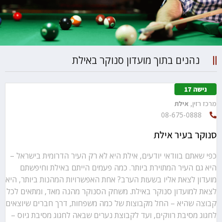
נהנים בתוך מועדון סנוקר באילת
נישה 17
מרכז רזין‏,
אילת‏
08-675-0888
סנוקר בעיר אילת
כפי שאתם בוודאי יודעים, אילת היא לא רק העיר הדרומית בישראל –
היא גם העיר המתוירת ביותר. כמה פעמים הייתם באילת וחיפשתם
מועדון לצאת אליו בשעות הערב? אחת האפשרויות המהנות ביותר, היא
לצאת למועדון סנוקר באילת. משחק הסנוקר מהנה מאד, ומתאים לכל
קבוצה שהיא – החל מקבוצות של כמה משפחות, דרך חברים שיוצאים
לחגוג מסיבת רווקים, ועד לקבוצת נערים שבאה לחגוג מסיבת גיוס –